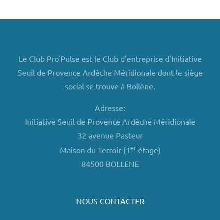
s
Le Club Pro'Pulse est le Club d'entreprise d'Initiative
Seuil de Provence Ardèche Méridionale dont le siège
social se trouve à Bollène.
Adresse:
Initiative Seuil de Provence Ardèche Méridionale
32 avenue Pasteur
er
Maison du Terroir (1
étage)
84500 BOLLENE
NOUS CONTACTER