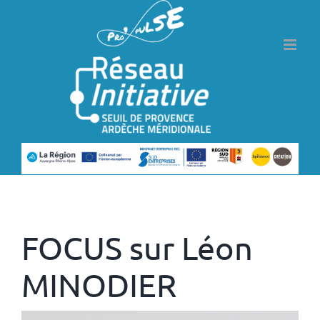
Passer
au
contenu
Précédent
Suivant
FOCUS sur Léon
MINODIER