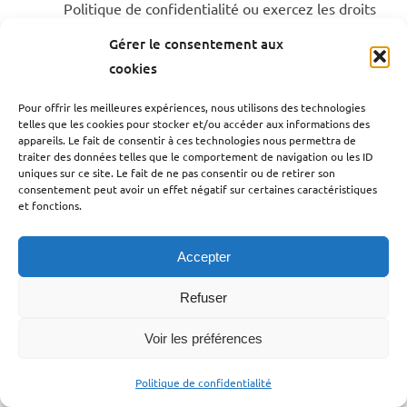
Politique de confidentialité ou exercez les droits
dont vous disposez en application des articles 15
Gérer le consentement aux
à 22 du RGPD, des données peuvent être
cookies
automatiquement enregistrées à des fins
Pour offrir les meilleures expériences, nous utilisons des technologies
probatoires pour permettre à Initiative France et
telles que les cookies pour stocker et/ou accéder aux informations des
aux Plateformes de justifier de
appareils. Le fait de consentir à ces technologies nous permettra de
traiter des données telles que le comportement de navigation ou les ID
l’accomplissement de leurs obligations
uniques sur ce site. Le fait de ne pas consentir ou de retirer son
consentement peut avoir un effet négatif sur certaines caractéristiques
et fonctions.
6 – Destinataire des données
Accepter
Seules les personnes physiques habilitées et
Refuser
déterminées agissant dans le cadre des associations
Voir les préférences
mentionnées ci-dessous pourront avoir accès aux
données des Utilisateurs.
Politique de confidentialité