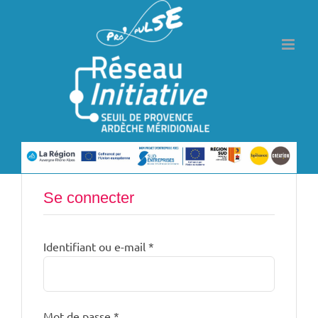
Passer
au
contenu
Se connecter
Obligatoire
Identifiant ou e-mail
*
Obligatoire
Mot de passe
*