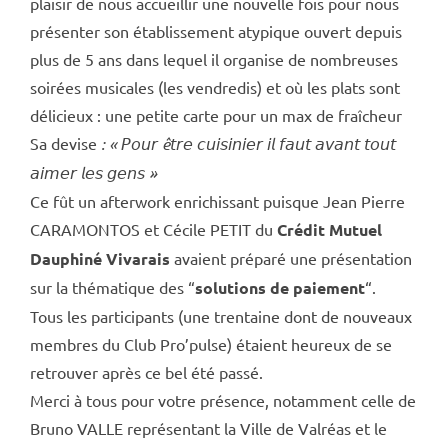
plaisir de nous accueillir une nouvelle fois pour nous
présenter son établissement atypique ouvert depuis
plus de 5 ans dans lequel il organise de nombreuses
soirées musicales (les vendredis) et où les plats sont
délicieux : une petite carte pour un max de fraîcheur
Sa devise
: « 𝘗𝘰𝘶𝘳 ê𝘵𝘳𝘦 𝘤𝘶𝘪𝘴𝘪𝘯𝘪𝘦𝘳 𝘪𝘭 𝘧𝘢𝘶𝘵 𝘢𝘷𝘢𝘯𝘵 𝘵𝘰𝘶𝘵
𝘢𝘪𝘮𝘦𝘳 𝘭𝘦𝘴 𝘨𝘦𝘯𝘴 »
Ce fût un afterwork enrichissant puisque Jean Pierre
CARAMONTOS et Cécile PETIT du
Crédit Mutuel
Dauphiné Vivarais
avaient préparé une présentation
sur la thématique des “
solutions de paiement
“.
Tous les participants (une trentaine dont de nouveaux
membres du Club Pro’pulse) étaient heureux de se
retrouver après ce bel été passé.
Merci à tous pour votre présence, notamment celle de
Bruno VALLE représentant la
Ville de Valréas
et le