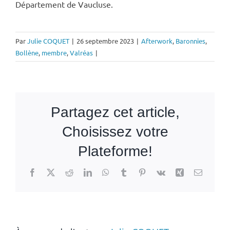
Département de Vaucluse
.
Par
Julie COQUET
|
26 septembre 2023
|
Afterwork
,
Baronnies
,
Bollène
,
membre
,
Valréas
|
Partagez cet article,
Choisissez votre
Plateforme!
Facebook
X
Reddit
LinkedIn
WhatsApp
Tumblr
Pinterest
Vk
Xing
Email