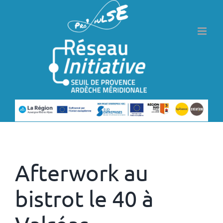
Passer
au
contenu
Précédent
Suivant
Afterwork au
bistrot le 40 à