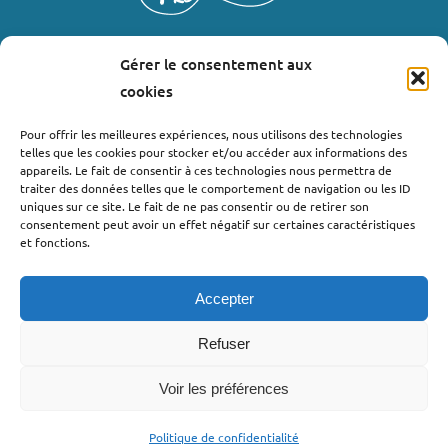
Gérer le consentement aux
LIENS UTILES
cookies
Où nous trouver ?
Pour offrir les meilleures expériences, nous utilisons des technologies
telles que les cookies pour stocker et/ou accéder aux informations des
Bollène
appareils. Le fait de consentir à ces technologies nous permettra de
Nyons
traiter des données telles que le comportement de navigation ou les ID
uniques sur ce site. Le fait de ne pas consentir ou de retirer son
Valréas
consentement peut avoir un effet négatif sur certaines caractéristiques
Le Teil
et fonctions.
Lachapelle-sous-Aubenas
Accepter
Refuser
Voir les préférences
©2022 - Pro’pulse by Initiative Seuil de Provence Ardèche
Méridionale |
Politique de confidentialité
| Webdesign : Globellie |
Développement : Menestys Consulting
Politique de confidentialité