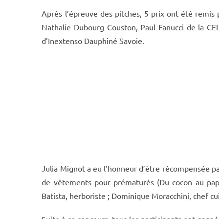
Après l’épreuve des pitches, 5 prix ont été remis
Nathalie Dubourg Couston, Paul Fanucci de la CE
d’Inextenso Dauphiné Savoie.
Julia Mignot a eu l’honneur d’être récompensée par
de vêtements pour prématurés (Du cocon au papill
Batista, herboriste ; Dominique Moracchini, chef cu
Suite à ce concours, tous les participants ont gagné