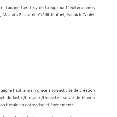
rance, Laurine Geoffroy de Groupama Méditerrannée,
 Mostafa Ziassa du Crédit Mutuel, Yannick Coulet
gagné haut la main grâce à son activité de création
et de bistro/brocante/fleuriste ; suivie de Manon
tion florale en entreprise et événements.
nt enrichis de belles rencontres pour l’avenir !