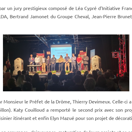
 par un jury prestigieux composé de Léa Cypré d’Initiative F
LDA, Bertrand Jamonet du Groupe Cheval, Jean-Pierre Brunet,
 Monsieur le Préfet de la Drôme, Thierry Devimeux. Celle-ci a 
on). Katy Couilloud a remporté le second prix avec son proj
isinier itinérant et enfin Elyn Mazué pour son projet de décora
 en assurance, clairvoyance, maturation de leurs projets et se so