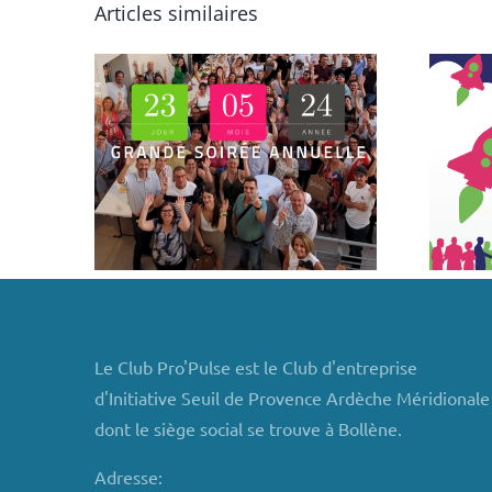
Articles similaires
Les outils :
Challenge Mon
irée
Projet (Réservé
e
aux porteurs de
024
projets
participants)
Le Club Pro'Pulse est le Club d'entreprise
d'Initiative Seuil de Provence Ardèche Méridionale
dont le siège social se trouve à Bollène.
Adresse: