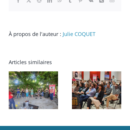
À propos de l'auteur :
Julie COQUET
Articles similaires
k
Afterwork
Grande
dans le
s
soirée
Bistrot de
annuelle
Pays “La
n
2024
famille”
s