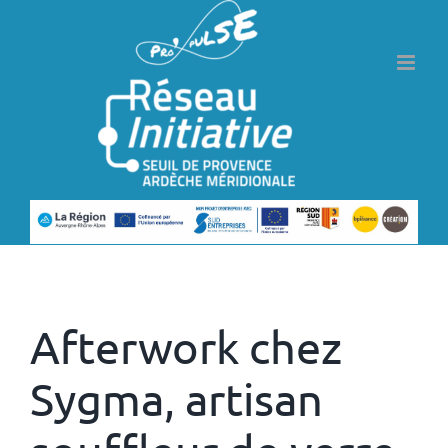
Passer
au
contenu
Précédent
Suivant
Afterwork chez
Sygma, artisan