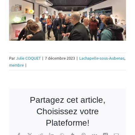
Par
Julie COQUET
|
7 décembre 2023
|
Lachapelle-sous-Aubenas
,
membre
|
Partagez cet article,
Choisissez votre
Plateforme!
Facebook
X
Reddit
LinkedIn
WhatsApp
Tumblr
Pinterest
Vk
Xing
Email