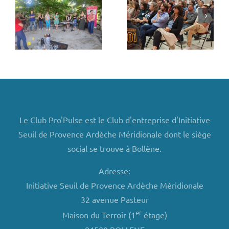
s
soirée
Bistrot de
annuelle
Pays “La
n
2024
famille”
s
Le Club Pro'Pulse est le Club d'entreprise d'Initiative
Seuil de Provence Ardèche Méridionale dont le siège
social se trouve à Bollène.
Adresse:
Initiative Seuil de Provence Ardèche Méridionale
32 avenue Pasteur
er
Maison du Terroir (1
étage)