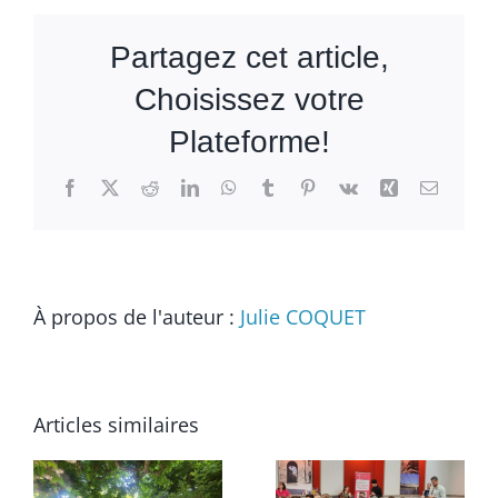
Partagez cet article,
Choisissez votre
Plateforme!
Facebook
X
Reddit
LinkedIn
WhatsApp
Tumblr
Pinterest
Vk
Xing
Email
À propos de l'auteur :
Julie COQUET
Articles similaires
k
Afterwork
Grande
dans le