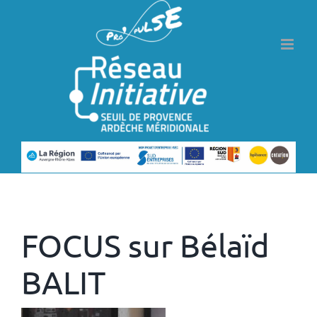
Passer
au
contenu
Précédent
Suivant
FOCUS sur Bélaïd
BALIT