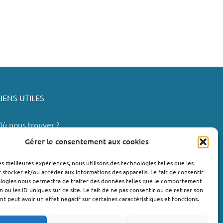
LIENS UTILES
Où nous trouver ?
Bollène
Gérer le consentement aux cookies
Nyons
les meilleures expériences, nous utilisons des technologies telles que les
Valréas
 stocker et/ou accéder aux informations des appareils. Le fait de consentir
e Teil
ologies nous permettra de traiter des données telles que le comportement
n ou les ID uniques sur ce site. Le fait de ne pas consentir ou de retirer son
Lachapelle-sous-Aubenas
 peut avoir un effet négatif sur certaines caractéristiques et fonctions.