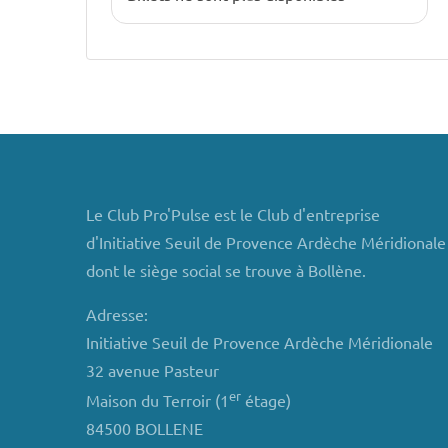
Le Club Pro'Pulse est le Club d'entreprise
d'Initiative Seuil de Provence Ardèche Méridionale
dont le siège social se trouve à Bollène.
Adresse:
Initiative Seuil de Provence Ardèche Méridionale
32 avenue Pasteur
er
Maison du Terroir (1
étage)
84500 BOLLENE