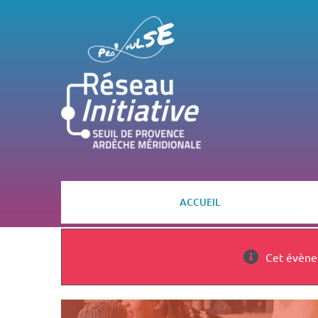
Passer
au
contenu
ACCUEIL
Cet évène