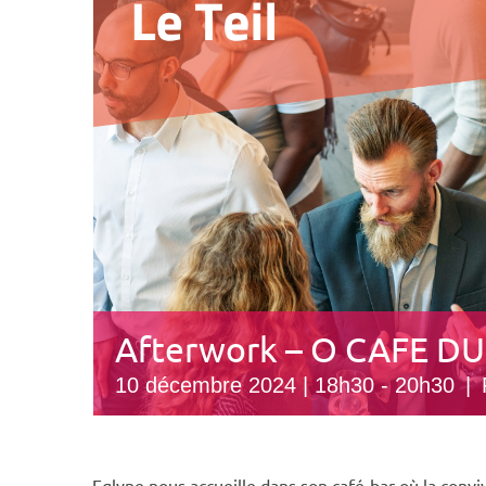
Afterwork – O CAFE DU
10 décembre 2024 | 18h30
-
20h30
|
Eglyne nous accueille dans son café-bar où la convivi