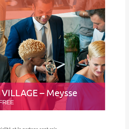
 VILLAGE – Meysse
FREE
alité et le partage sont rois.