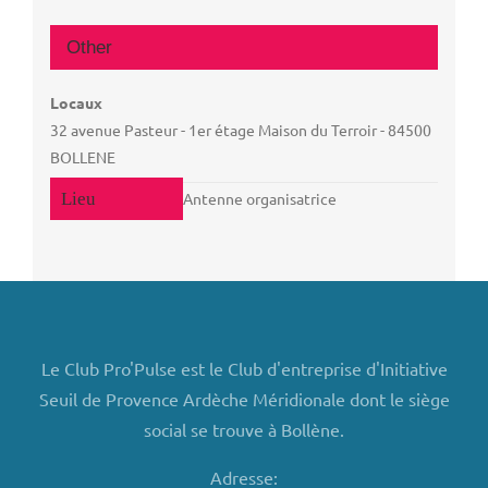
Other
Locaux
32 avenue Pasteur - 1er étage Maison du Terroir - 84500
BOLLENE
Antenne organisatrice
Le Club Pro'Pulse est le Club d'entreprise d'Initiative
Seuil de Provence Ardèche Méridionale dont le siège
social se trouve à Bollène.
Adresse: