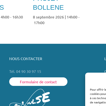
S
BOLLENE
 14h00
-
16h30
8 septembre 2026 | 14h00
-
17h00
NOUS CONTACTER
Tél. 04 90 30 97 15
Formulaire de contact
Pour offrir 
cookies pour
L
à ces techn
de navigatio