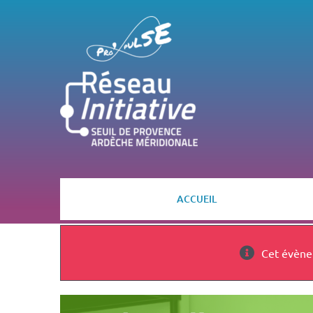
Passer
au
contenu
ACCUEIL
Cet évène