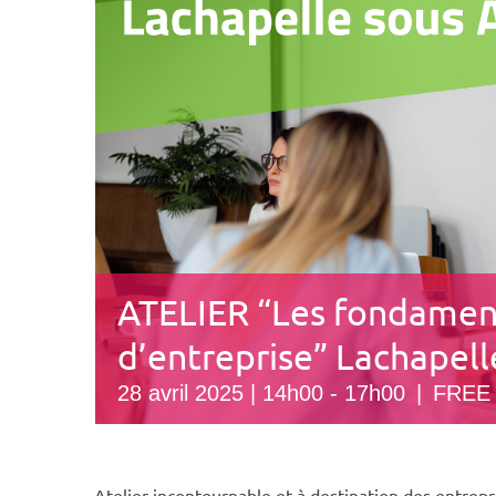
ATELIER “Les fondamen
d’entreprise” Lachapell
28 avril 2025 | 14h00
-
17h00
|
FREE
Atelier incontournable et à destination des entrepre