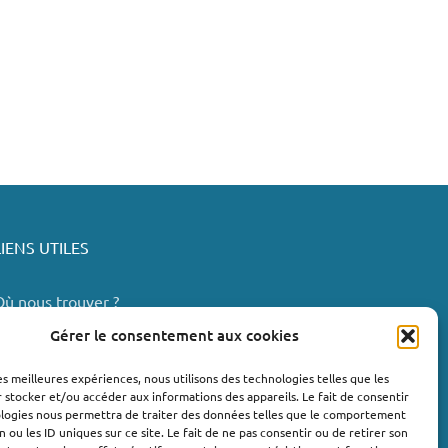
LIENS UTILES
Où nous trouver ?
Bollène
Gérer le consentement aux cookies
Nyons
les meilleures expériences, nous utilisons des technologies telles que les
Valréas
 stocker et/ou accéder aux informations des appareils. Le fait de consentir
e Teil
ologies nous permettra de traiter des données telles que le comportement
n ou les ID uniques sur ce site. Le fait de ne pas consentir ou de retirer son
Lachapelle-sous-Aubenas