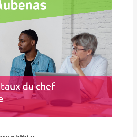
taux du chef
e
neurs Initiative.