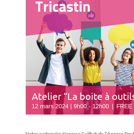
Atelier “La boite à outi
12 mars 2024 | 9h00
-
12h00
|
FREE
Notre partenaire Vanessa Guilhot de l’Agence Doub