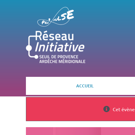
Passer
au
contenu
ACCUEIL
Cet évène