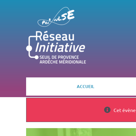
Passer
au
contenu
ACCUEIL
Cet évène