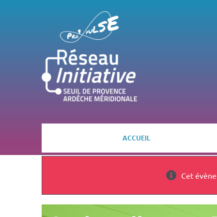
Passer
au
contenu
ACCUEIL
Cet évène