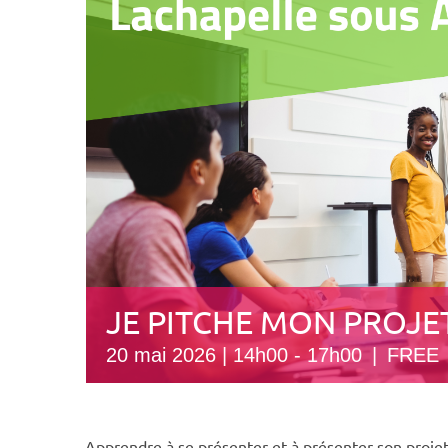
JE PITCHE MON PROJE
20 mai 2026 | 14h00
-
17h00
|
FREE
Apprendre à se présenter et à présenter son proje