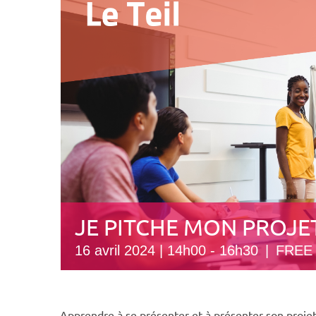
JE PITCHE MON PROJET
16 avril 2024 | 14h00
-
16h30
|
FREE
Apprendre à se présenter et à présenter son projet