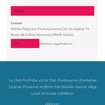
Other
Locaux
Valréas Pépinière d’entreprises La Cité du végétal 14
Route de Grillon (Ancienne) 84600 Valréas
Antenne organisatrice
Le Club Pro'Pulse est le Club d'entreprise d'Initiative
Seuil de Provence Ardèche Méridionale dont le siège
social se trouve à Bollène.
Adresse: