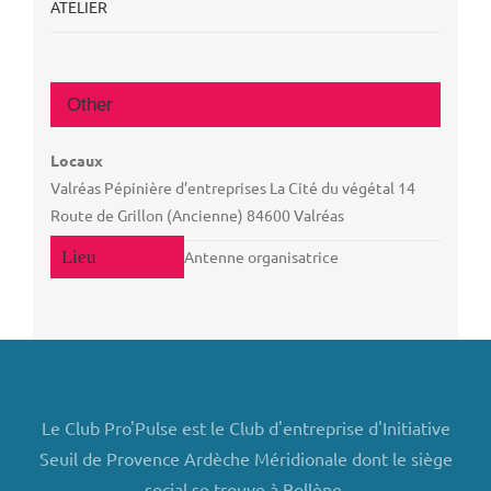
ATELIER
Other
Locaux
Valréas Pépinière d’entreprises La Cité du végétal 14
Route de Grillon (Ancienne) 84600 Valréas
Antenne organisatrice
Le Club Pro'Pulse est le Club d'entreprise d'Initiative
Seuil de Provence Ardèche Méridionale dont le siège
social se trouve à Bollène.