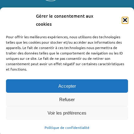
Gérer le consentement aux
LIENS UTILES
cookies
Où nous trouver ?
Pour offrir les meilleures expériences, nous utilisons des technologies
telles que les cookies pour stocker et/ou accéder aux informations des
Bollène
appareils. Le fait de consentir à ces technologies nous permettra de
Nyons
traiter des données telles que le comportement de navigation ou les ID
uniques sur ce site. Le fait de ne pas consentir ou de retirer son
Valréas
consentement peut avoir un effet négatif sur certaines caractéristiques
Le Teil
et fonctions.
Lachapelle-sous-Aubenas
Accepter
Refuser
Voir les préférences
©2022 - Pro’pulse by Initiative Seuil de Provence Ardèche
Méridionale |
Politique de confidentialité
| Webdesign : Globellie |
Politique de confidentialité
Développement : Menestys Consulting