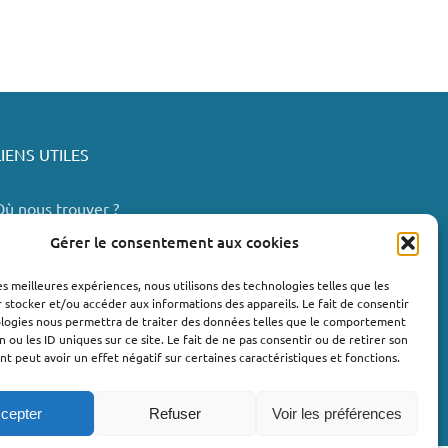
LIENS UTILES
Où nous trouver ?
Bollène
Gérer le consentement aux cookies
Nyons
les meilleures expériences, nous utilisons des technologies telles que les
Valréas
 stocker et/ou accéder aux informations des appareils. Le fait de consentir
e Teil
ologies nous permettra de traiter des données telles que le comportement
n ou les ID uniques sur ce site. Le fait de ne pas consentir ou de retirer son
Lachapelle-sous-Aubenas
 peut avoir un effet négatif sur certaines caractéristiques et fonctions.
cepter
Refuser
Voir les préférences