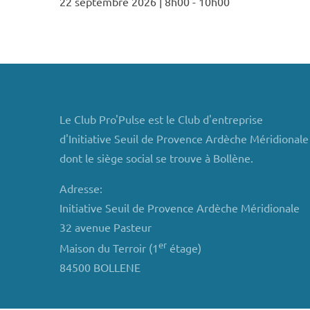
22 septembre 2026 | 8h00
-
10h00
Le Club Pro'Pulse est le Club d'entreprise
d'Initiative Seuil de Provence Ardèche Méridionale
dont le siège social se trouve à Bollène.
Adresse:
Initiative Seuil de Provence Ardèche Méridionale
32 avenue Pasteur
er
Maison du Terroir (1
étage)
84500 BOLLENE