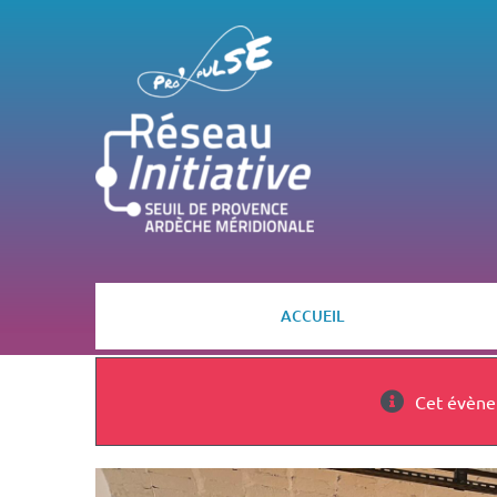
Passer
au
contenu
ACCUEIL
Cet évène