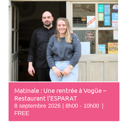
Matinale : Une rentrée à Vogüe –
Restaurant l’ESPARAT
8 septembre 2026 | 8h00
-
10h00
|
FREE