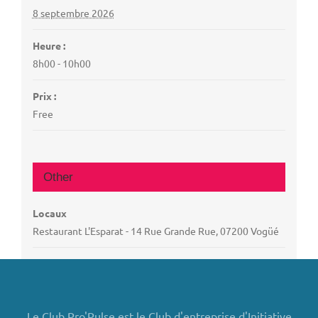
8 septembre 2026
Heure :
8h00 - 10h00
Prix :
Free
Other
Locaux
Restaurant L'Esparat - 14 Rue Grande Rue, 07200 Vogüé
Le Club Pro'Pulse est le Club d'entreprise d'Initiative