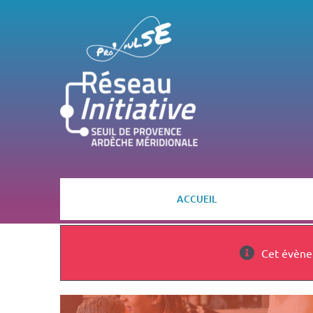
Passer
au
contenu
ACCUEIL
Cet évène