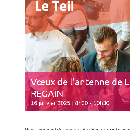
Vœux de l’antenne de Le
REGAIN
16 janvier 2025 | 8h30
-
10h30
Nous sommes très heureux de démarrer cette anné