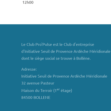
12h00
Le Club Pro'Pulse est le Club d'entreprise
d'Initiative Seuil de Provence Ardèche Méridionale
dont le siège social se trouve à Bollène.
Adresse:
Initiative Seuil de Provence Ardèche Méridionale
32 avenue Pasteur
er
Maison du Terroir (1
étage)
84500 BOLLENE