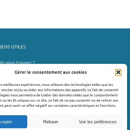
LIENS UTILES
Où nous trouver ?
Bollène
Gérer le consentement aux cookies
Nyons
les meilleures expériences, nous utilisons des technologies telles que les
Valréas
 stocker et/ou accéder aux informations des appareils. Le fait de consentir
e Teil
ologies nous permettra de traiter des données telles que le comportement
n ou les ID uniques sur ce site. Le fait de ne pas consentir ou de retirer son
Lachapelle-sous-Aubenas
 peut avoir un effet négatif sur certaines caractéristiques et fonctions.
cepter
Refuser
Voir les préférences