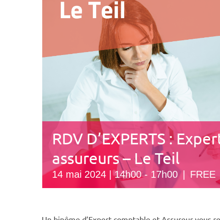
RDV D’EXPERTS : Exper
assureurs – Le Teil
14 mai 2024 | 14h00
-
17h00
|
FREE
Un binôme d’Expert-comptable et Assureur vous reç