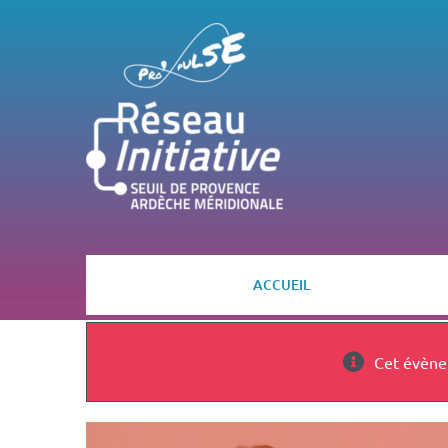
Passer
au
contenu
ACCUEIL
Cet évène