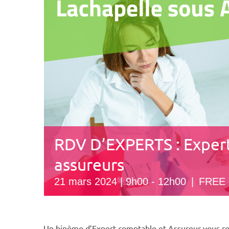
RDV D’EXPERTS : Exper
assureurs
21 mars 2024 | 9h00
-
12h00
|
FREE
Un binôme d’Expert-comptable et Assureur vous reç