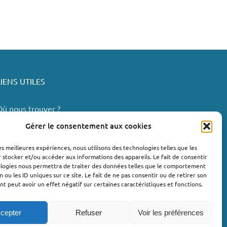
LIENS UTILES
Où nous trouver ?
Bollène
Gérer le consentement aux cookies
Nyons
les meilleures expériences, nous utilisons des technologies telles que les
Valréas
 stocker et/ou accéder aux informations des appareils. Le fait de consentir
e Teil
ologies nous permettra de traiter des données telles que le comportement
n ou les ID uniques sur ce site. Le fait de ne pas consentir ou de retirer son
Lachapelle-sous-Aubenas
 peut avoir un effet négatif sur certaines caractéristiques et fonctions.
cepter
Refuser
Voir les préférences