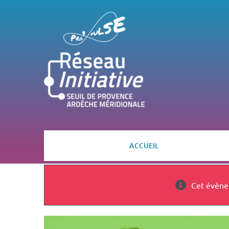
Passer
au
contenu
ACCUEIL
Cet évène