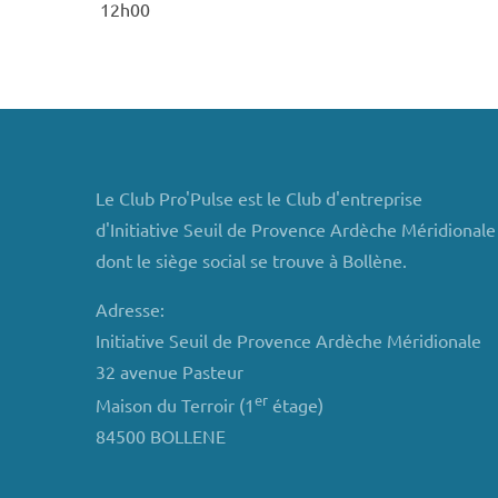
12h00
Le Club Pro'Pulse est le Club d'entreprise
d'Initiative Seuil de Provence Ardèche Méridionale
dont le siège social se trouve à Bollène.
Adresse:
Initiative Seuil de Provence Ardèche Méridionale
32 avenue Pasteur
er
Maison du Terroir (1
étage)
84500 BOLLENE