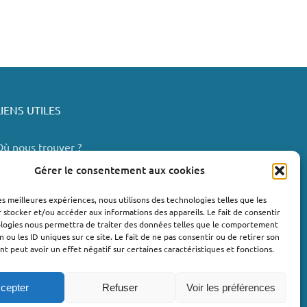
LIENS UTILES
Où nous trouver ?
Bollène
Gérer le consentement aux cookies
Nyons
les meilleures expériences, nous utilisons des technologies telles que les
Valréas
 stocker et/ou accéder aux informations des appareils. Le fait de consentir
e Teil
ologies nous permettra de traiter des données telles que le comportement
n ou les ID uniques sur ce site. Le fait de ne pas consentir ou de retirer son
Lachapelle-sous-Aubenas
 peut avoir un effet négatif sur certaines caractéristiques et fonctions.
cepter
Refuser
Voir les préférences