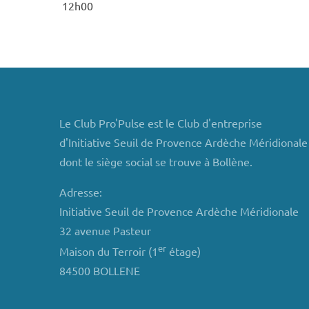
12h00
Le Club Pro'Pulse est le Club d'entreprise
d'Initiative Seuil de Provence Ardèche Méridionale
dont le siège social se trouve à Bollène.
Adresse:
Initiative Seuil de Provence Ardèche Méridionale
32 avenue Pasteur
er
Maison du Terroir (1
étage)
84500 BOLLENE