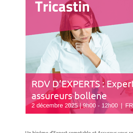
RDV D’EXPERTS : Exper
assureurs bollene
2 décembre 2025 | 9h00
-
12h00
|
FR
Un binôme d’Expert-comptable et Assureur vous reç