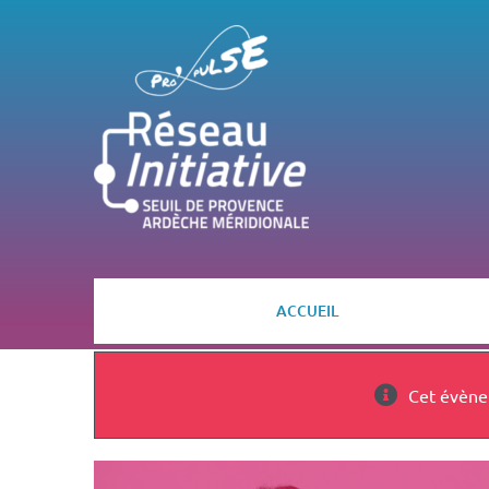
Passer
au
contenu
ACCUEIL
Cet évène