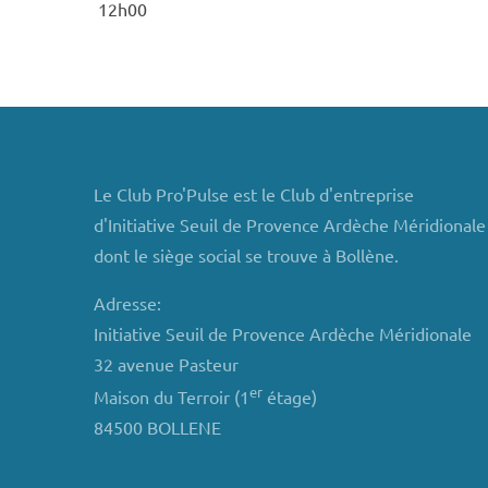
12h00
Le Club Pro'Pulse est le Club d'entreprise
d'Initiative Seuil de Provence Ardèche Méridionale
dont le siège social se trouve à Bollène.
Adresse:
Initiative Seuil de Provence Ardèche Méridionale
32 avenue Pasteur
er
Maison du Terroir (1
étage)
84500 BOLLENE