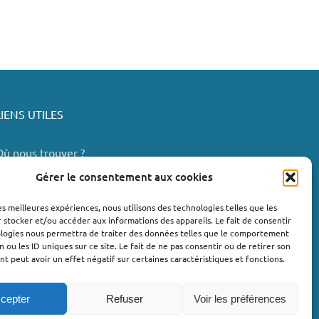
LIENS UTILES
Où nous trouver ?
Bollène
Gérer le consentement aux cookies
Nyons
les meilleures expériences, nous utilisons des technologies telles que les
Valréas
 stocker et/ou accéder aux informations des appareils. Le fait de consentir
e Teil
ologies nous permettra de traiter des données telles que le comportement
n ou les ID uniques sur ce site. Le fait de ne pas consentir ou de retirer son
Lachapelle-sous-Aubenas
 peut avoir un effet négatif sur certaines caractéristiques et fonctions.
cepter
Refuser
Voir les préférences