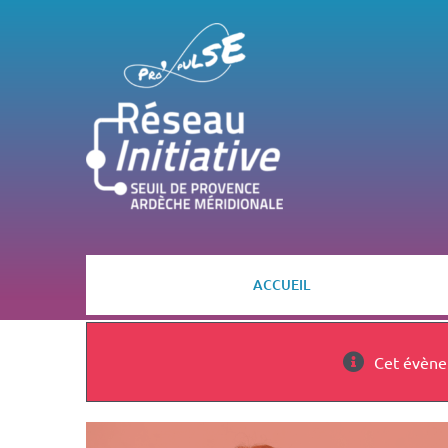
Passer
au
contenu
ACCUEIL
Cet évène