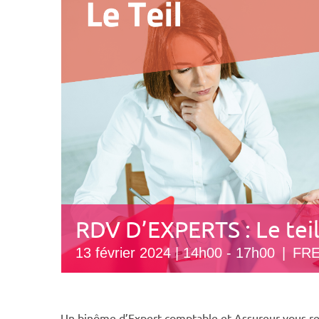
RDV D’EXPERTS : Le tei
13 février 2024 | 14h00
-
17h00
|
FR
Un binôme d’Expert-comptable et Assureur vous reç