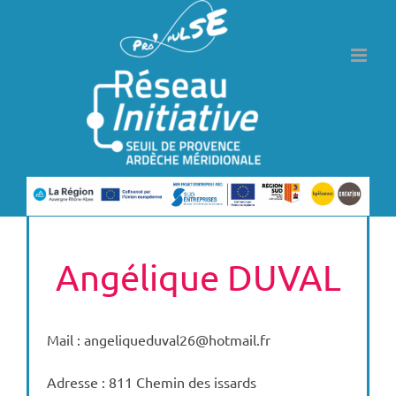
Passer
au
contenu
Angélique DUVAL
Mail : angeliqueduval26@hotmail.fr
Adresse : 811 Chemin des issards