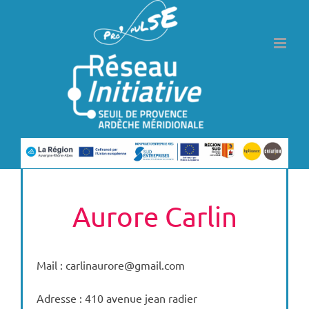
Passer
au
contenu
Aurore Carlin
Mail : carlinaurore@gmail.com
Adresse : 410 avenue jean radier