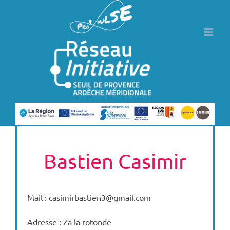
Passer
au
contenu
Bastien Casimir
Mail : casimirbastien3@gmail.com
Adresse : Za la rotonde