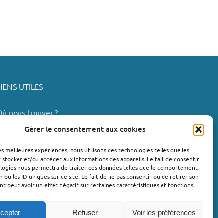
LIENS UTILES
Où nous trouver ?
Bollène
Gérer le consentement aux cookies
Nyons
les meilleures expériences, nous utilisons des technologies telles que les
Valréas
 stocker et/ou accéder aux informations des appareils. Le fait de consentir
e Teil
ologies nous permettra de traiter des données telles que le comportement
n ou les ID uniques sur ce site. Le fait de ne pas consentir ou de retirer son
Lachapelle-sous-Aubenas
 peut avoir un effet négatif sur certaines caractéristiques et fonctions.
cepter
Refuser
Voir les préférences