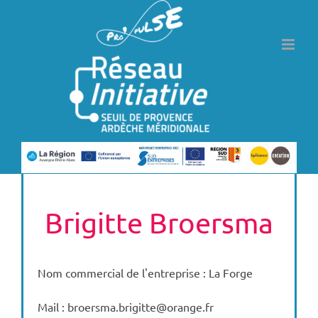
Passer
au
contenu
Brigitte Broersma
Nom commercial de l'entreprise : La Forge
Mail : broersma.brigitte@orange.fr