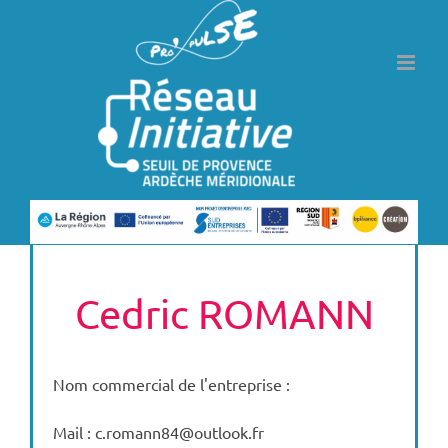
Passer
au
contenu
Cedric ROMANN
Nom commercial de l'entreprise :
Mail : c.romann84@outlook.fr