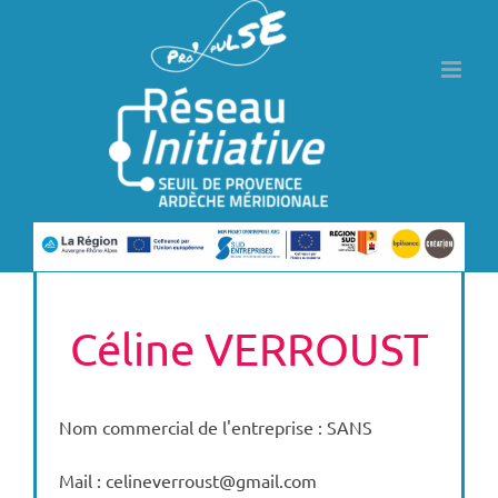
Passer
au
contenu
Céline VERROUST
Nom commercial de l'entreprise : SANS
Mail : celineverroust@gmail.com