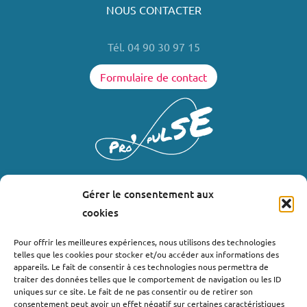
NOUS CONTACTER
Tél. 04 90 30 97 15
Formulaire de contact
Gérer le consentement aux
LIENS UTILES
cookies
Où nous trouver ?
Pour offrir les meilleures expériences, nous utilisons des technologies
telles que les cookies pour stocker et/ou accéder aux informations des
Bollène
appareils. Le fait de consentir à ces technologies nous permettra de
Nyons
traiter des données telles que le comportement de navigation ou les ID
uniques sur ce site. Le fait de ne pas consentir ou de retirer son
Valréas
consentement peut avoir un effet négatif sur certaines caractéristiques