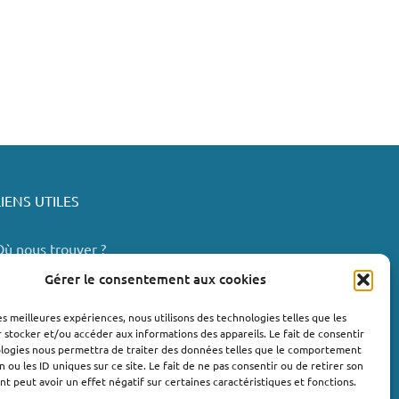
LIENS UTILES
Où nous trouver ?
Bollène
Gérer le consentement aux cookies
Nyons
les meilleures expériences, nous utilisons des technologies telles que les
Valréas
 stocker et/ou accéder aux informations des appareils. Le fait de consentir
e Teil
ologies nous permettra de traiter des données telles que le comportement
n ou les ID uniques sur ce site. Le fait de ne pas consentir ou de retirer son
Lachapelle-sous-Aubenas
 peut avoir un effet négatif sur certaines caractéristiques et fonctions.