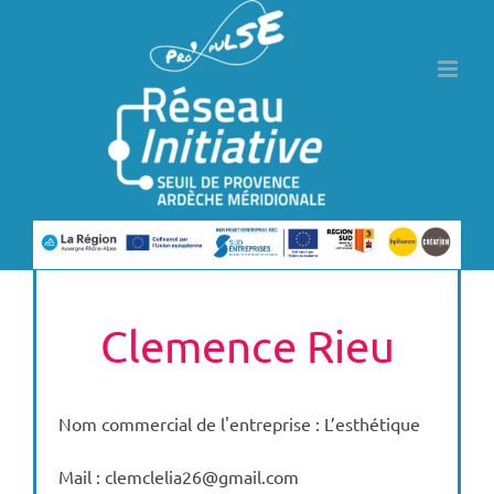
Passer
au
contenu
Clemence Rieu
Nom commercial de l'entreprise : L’esthétique
Mail : clemclelia26@gmail.com