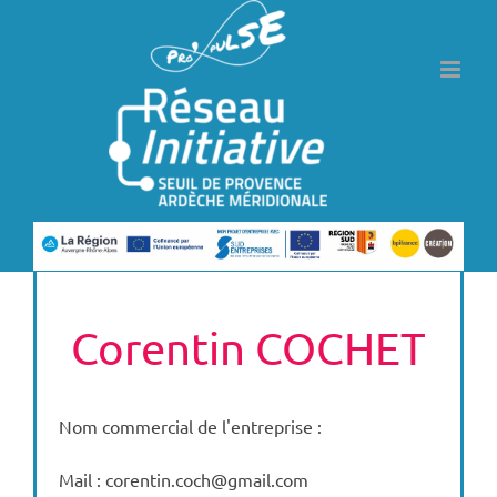
Passer
au
contenu
Corentin COCHET
Nom commercial de l'entreprise :
Mail : corentin.coch@gmail.com