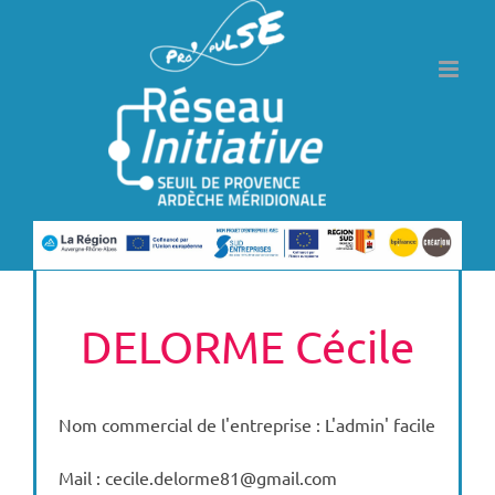
Passer
au
contenu
DELORME Cécile
Nom commercial de l'entreprise : L'admin' facile
Mail : cecile.delorme81@gmail.com