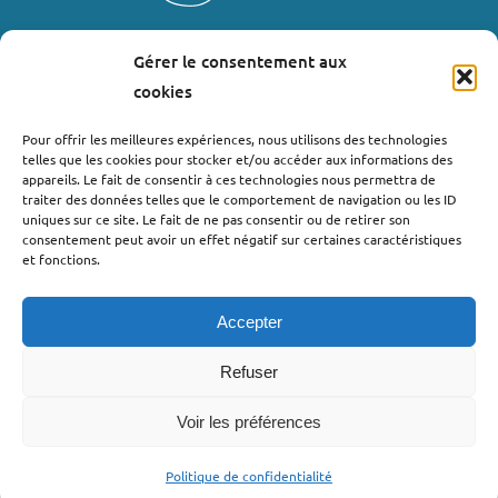
Gérer le consentement aux
LIENS UTILES
cookies
Où nous trouver ?
Pour offrir les meilleures expériences, nous utilisons des technologies
telles que les cookies pour stocker et/ou accéder aux informations des
Bollène
appareils. Le fait de consentir à ces technologies nous permettra de
Nyons
traiter des données telles que le comportement de navigation ou les ID
uniques sur ce site. Le fait de ne pas consentir ou de retirer son
Valréas
consentement peut avoir un effet négatif sur certaines caractéristiques
Le Teil
et fonctions.
Lachapelle-sous-Aubenas
Accepter
Refuser
Voir les préférences
©2022 - Pro’pulse by Initiative Seuil de Provence Ardèche
Méridionale |
Politique de confidentialité
| Webdesign : Globellie |
Politique de confidentialité
Développement : Menestys Consulting