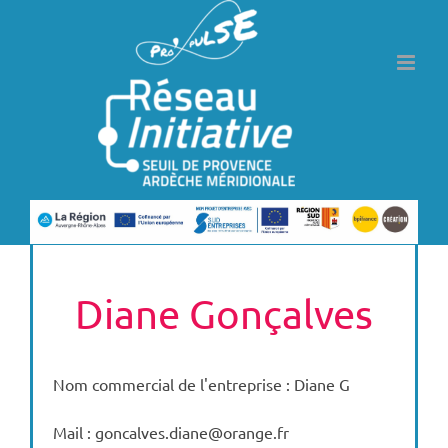
Passer
au
contenu
Diane Gonçalves
Nom commercial de l'entreprise : Diane G
Mail : goncalves.diane@orange.fr