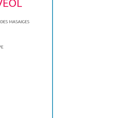
VEOL
E DES MASAIGES
VE