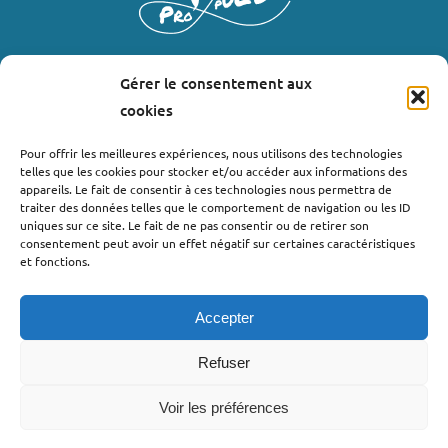
Gérer le consentement aux
LIENS UTILES
cookies
Où nous trouver ?
Pour offrir les meilleures expériences, nous utilisons des technologies
telles que les cookies pour stocker et/ou accéder aux informations des
Bollène
appareils. Le fait de consentir à ces technologies nous permettra de
Nyons
traiter des données telles que le comportement de navigation ou les ID
uniques sur ce site. Le fait de ne pas consentir ou de retirer son
Valréas
consentement peut avoir un effet négatif sur certaines caractéristiques
Le Teil
et fonctions.
Lachapelle-sous-Aubenas
Accepter
Refuser
Voir les préférences
©2022 - Pro’pulse by Initiative Seuil de Provence Ardèche
Méridionale |
Politique de confidentialité
| Webdesign : Globellie |