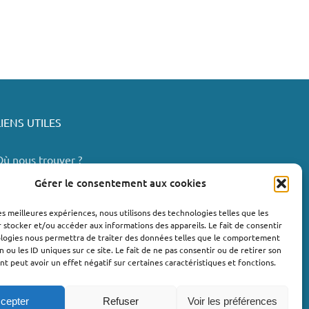
LIENS UTILES
Où nous trouver ?
Bollène
Gérer le consentement aux cookies
Nyons
les meilleures expériences, nous utilisons des technologies telles que les
Valréas
 stocker et/ou accéder aux informations des appareils. Le fait de consentir
e Teil
ologies nous permettra de traiter des données telles que le comportement
n ou les ID uniques sur ce site. Le fait de ne pas consentir ou de retirer son
Lachapelle-sous-Aubenas
 peut avoir un effet négatif sur certaines caractéristiques et fonctions.
cepter
Refuser
Voir les préférences