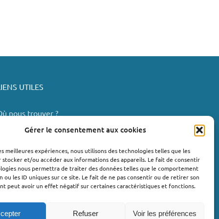
LIENS UTILES
Où nous trouver ?
Bollène
Gérer le consentement aux cookies
Nyons
les meilleures expériences, nous utilisons des technologies telles que les
Valréas
 stocker et/ou accéder aux informations des appareils. Le fait de consentir
e Teil
ologies nous permettra de traiter des données telles que le comportement
n ou les ID uniques sur ce site. Le fait de ne pas consentir ou de retirer son
Lachapelle-sous-Aubenas
 peut avoir un effet négatif sur certaines caractéristiques et fonctions.
cepter
Refuser
Voir les préférences