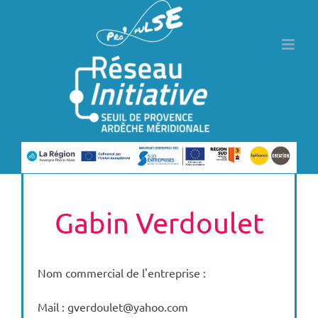
Passer
au
contenu
Gabin Verdoulet
Nom commercial de l'entreprise :
Mail : gverdoulet@yahoo.com