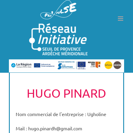
Passer
au
contenu
HUGO PINARD
Nom commercial de l'entreprise : Ugholine
Mail : hugo.pinardh@gmail.com