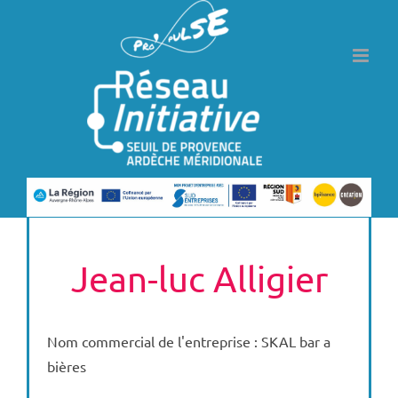
Passer
au
contenu
Jean-luc Alligier
Nom commercial de l'entreprise : SKAL bar a
bières