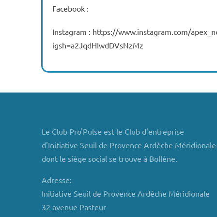
Facebook :
Instagram : https://www.instagram.com/apex_no
igsh=a2JqdHIwdDVsNzMz
Le Club Pro'Pulse est le Club d'entreprise
d'Initiative Seuil de Provence Ardèche Méridionale
dont le siège social se trouve à Bollène.
Adresse:
Initiative Seuil de Provence Ardèche Méridionale
32 avenue Pasteur