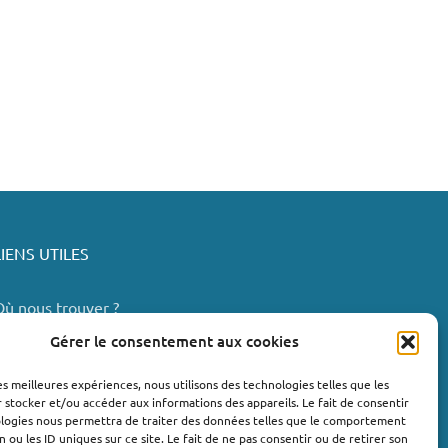
LIENS UTILES
Où nous trouver ?
Bollène
Gérer le consentement aux cookies
Nyons
les meilleures expériences, nous utilisons des technologies telles que les
Valréas
 stocker et/ou accéder aux informations des appareils. Le fait de consentir
e Teil
ologies nous permettra de traiter des données telles que le comportement
n ou les ID uniques sur ce site. Le fait de ne pas consentir ou de retirer son
Lachapelle-sous-Aubenas