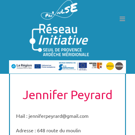
Passer
au
contenu
Jennifer Peyrard
Mail : jenniferpeyrard@gmail.com
Adresse : 648 route du moulin