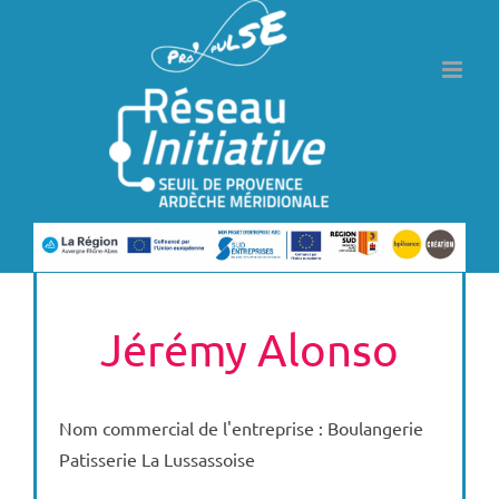
Passer
au
contenu
Jérémy Alonso
Nom commercial de l'entreprise : Boulangerie
Patisserie La Lussassoise