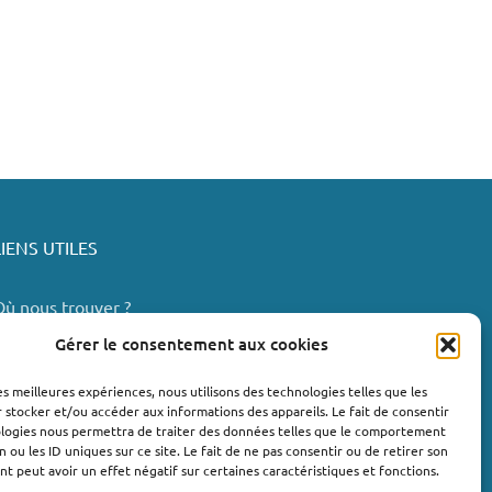
LIENS UTILES
Où nous trouver ?
Bollène
Gérer le consentement aux cookies
Nyons
les meilleures expériences, nous utilisons des technologies telles que les
Valréas
 stocker et/ou accéder aux informations des appareils. Le fait de consentir
e Teil
ologies nous permettra de traiter des données telles que le comportement
n ou les ID uniques sur ce site. Le fait de ne pas consentir ou de retirer son
Lachapelle-sous-Aubenas
 peut avoir un effet négatif sur certaines caractéristiques et fonctions.