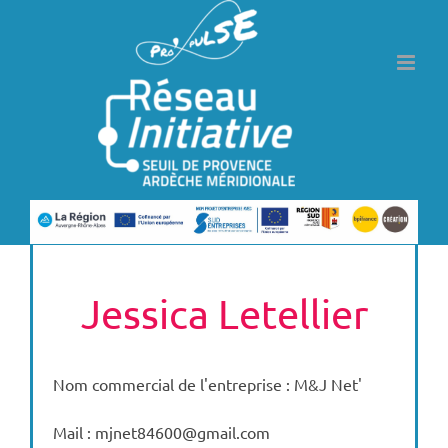
Passer
au
contenu
Jessica Letellier
Nom commercial de l'entreprise : M&J Net'
Mail : mjnet84600@gmail.com