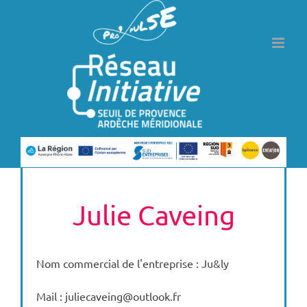
Passer
au
contenu
Julie Caveing
Nom commercial de l'entreprise : Ju&ly
Mail : juliecaveing@outlook.fr